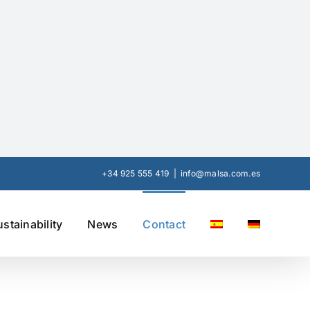
+34 925 555 419
|
info@malsa.com.es
ustainability
News
Contact